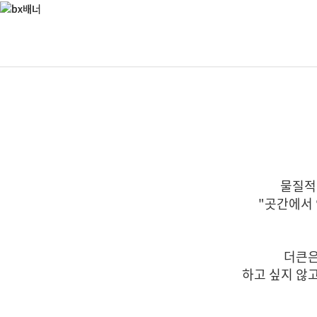
물질적
"곳간에서
더큰은
하고 싶지 않고