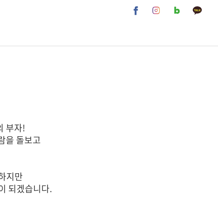
카페그랑떼
소바공방
한국의집
 부자!
람을 돌보고
요하지만
업이 되겠습니다.